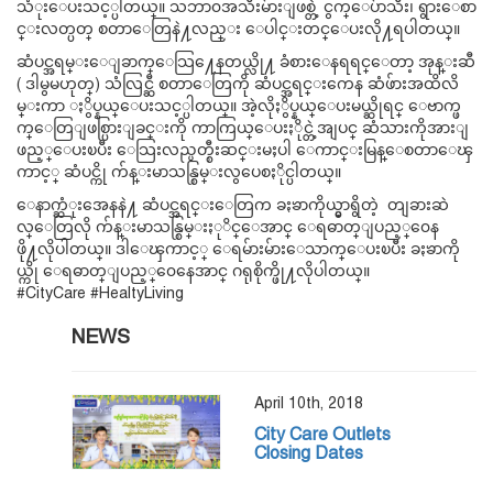
သံုးေပးသင့္ပါတယ္။ သဘာ၀အသီးမ်ားျဖစ္တဲ့ ငွက္ေပ်ာသီး၊ ရွားေစာ
င္းလတ္ပတ္ စတာေတြနဲ႔လည္း ေပါင္းတင္ေပးလို႔ရပါတယ္။
ဆံပင္အရမ္းေျခာက္ေသြ႔ေနတယ္လို႔ ခံစားေနရရင္ေတာ့ အုန္းဆီ
( ဒါမွမဟုတ္) သံလြင္ဆီ စတာေတြကို ဆံပင္အရင္းကေန ဆံဖ်ားအထိလိ
မ္းကာ ႏွိပ္နယ္ေပးသင့္ပါတယ္။ အဲ့လိုႏွိပ္နယ္ေပးမယ္ဆိုရင္ ေဗာက္ဖ
က္ေတြျဖစ္ပြားျခင္းကို ကာကြယ္ေပးႏိုင္တဲ့အျပင္ ဆံသားကိုအားျ
ဖည့္ေပးၿပီး ေသြးလည္ပတ္စီးဆင္းမႈပါ ေကာင္းမြန္ေစတာေၾ
ကာင့္ ဆံပင္ကို က်န္းမာသန္စြမ္းလွပေစႏိုင္ပါတယ္။
ေနာက္ဆံုးအေနနဲ႔ ဆံပင္အရင္းေတြက ခႏၶာကိုယ္မွာရွိတဲ့ တျခားဆဲ
လ္ေတြလို က်န္းမာသန္စြမ္းႏုိင္ေအာင္ ေရဓာတ္ျပည့္၀ေန
ဖို႔လိုပါတယ္။ ဒါေၾကာင့္ ေရမ်ားမ်ားေသာက္ေပးၿပီး ခႏၶာကို
ယ္ကို ေရဓာတ္ျပည့္၀ေနေအာင္ ဂရုစိုက္ဖို႔လိုပါတယ္။
#CityCare #HealtyLiving
NEWS
April 10th, 2018
City Care Outlets
Closing Dates